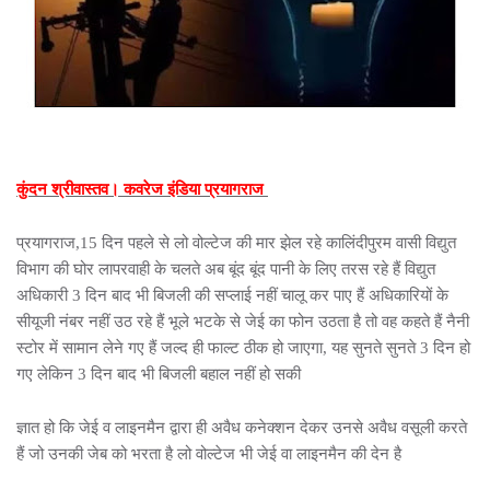
कुंदन श्रीवास्तव। कवरेज इंडिया प्रयागराज
प्रयागराज,15 दिन पहले से लो वोल्टेज की मार झेल रहे कालिंदीपुरम वासी विद्युत
विभाग की घोर लापरवाही के चलते अब बूंद बूंद पानी के लिए तरस रहे हैं विद्युत
अधिकारी 3 दिन बाद भी बिजली की सप्लाई नहीं चालू कर पाए हैं अधिकारियों के
सीयूजी नंबर नहीं उठ रहे हैं भूले भटके से जेई का फोन उठता है तो वह कहते हैं नैनी
स्टोर में सामान लेने गए हैं जल्द ही फाल्ट ठीक हो जाएगा, यह सुनते सुनते 3 दिन हो
गए लेकिन 3 दिन बाद भी बिजली बहाल नहीं हो सकी
ज्ञात हो कि जेई व लाइनमैन द्वारा ही अवैध कनेक्शन देकर उनसे अवैध वसूली करते
हैं जो उनकी जेब को भरता है लो वोल्टेज भी जेई वा लाइनमैन की देन है