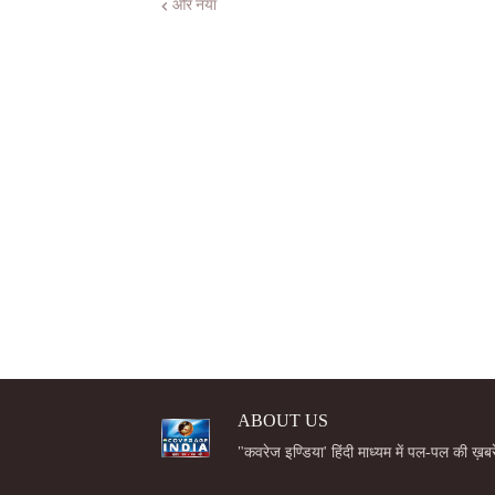
और नया
ABOUT US
"कवरेज इण्डिया' हिंदी माध्यम में पल-पल की ख़