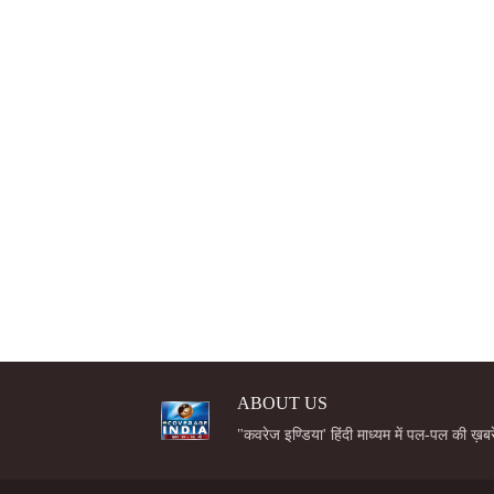
ABOUT US
"कवरेज इण्डिया' हिंदी माध्यम में पल-पल की ख़