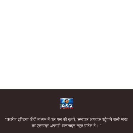
"कवरेज इण्डिया' हिंदी माध्यम में पल-पल की ख़बरें, समाचार आपतक पहुँचाने वाली भारत
का एकमात्र अग्रणी आनलाइन न्यूज पोर्टल है। "