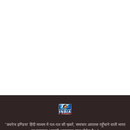
"कवरेज इण्डिया' हिंदी माध्यम में पल-पल की ख़बरें, समाचार आपतक पहुँचाने वाली भारत