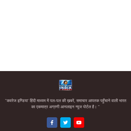
"कवरेज इण्डिया' हिंदी माध्यम में पल-पल की ख़बरें, समाचार आपतक पहुँचाने वाली भारत
का एकमात्र अग्रणी आनलाइन न्यूज पोर्टल है। "